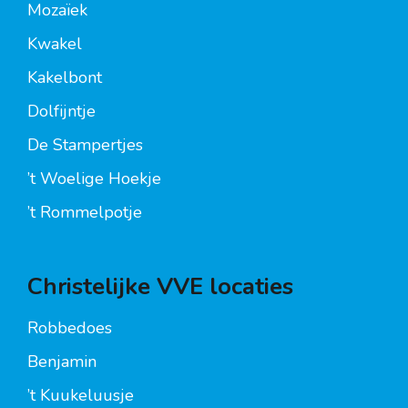
Mozaïek
Kwakel
Kakelbont
Dolfijntje
De Stampertjes
’t Woelige Hoekje
’t Rommelpotje
Christelijke VVE locaties
Robbedoes
Benjamin
’t Kuukeluusje