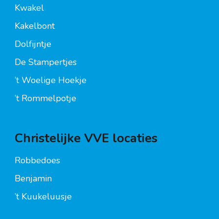
Kwakel
Kakelbont
Dolfijntje
De Stampertjes
’t Woelige Hoekje
’t Rommelpotje
Christelijke VVE locaties
Robbedoes
Benjamin
’t Kuukeluusje