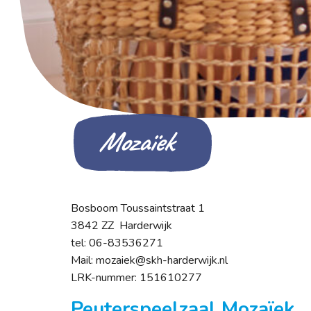
Mozaïek
Bosboom Toussaintstraat 1
3842 ZZ Harderwijk
tel: 06-83536271
Mail: mozaiek@skh-harderwijk.nl
LRK-nummer: 151610277
Peuterspeelzaal Mozaïek