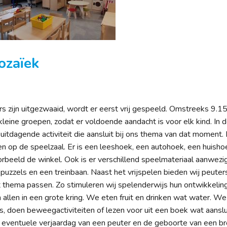
ozaïek
rs zijn uitgezwaaid, wordt er eerst vrij gespeeld. Omstreeks 9.15
kleine groepen, zodat er voldoende aandacht is voor elk kind. In d
tdagende activiteit die aansluit bij ons thema van dat moment.
ken op de speelzaal. Er is een leeshoek, een autohoek, een huisho
beeld de winkel. Ook is er verschillend speelmateriaal aanwezi
, puzzels en een treinbaan. Naast het vrijspelen bieden wij peuters
het thema passen. Zo stimuleren wij spelenderwijs hun ontwikkeling
allen in een grote kring. We eten fruit en drinken wat water. We
, doen beweegactiviteiten of lezen voor uit een boek wat aanslui
 eventuele verjaardag van een peuter en de geboorte van een br