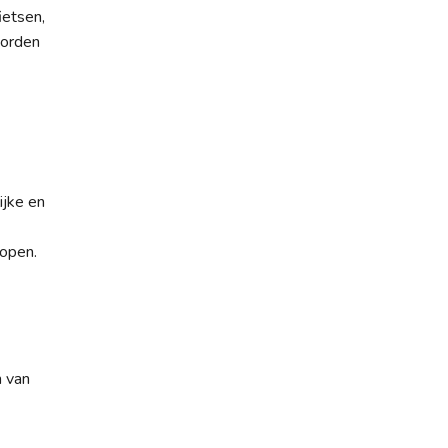
ietsen,
worden
ijke en
lopen.
n van