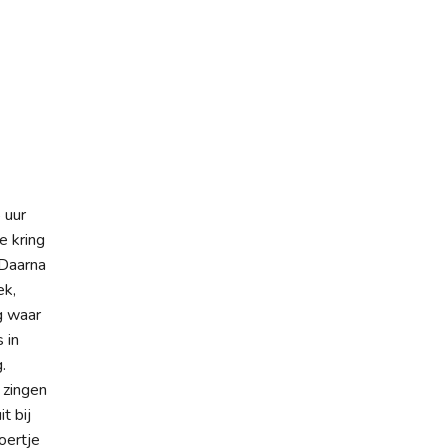
 uur
e kring
 Daarna
ek,
g waar
 in
.
 zingen
t bij
oertje