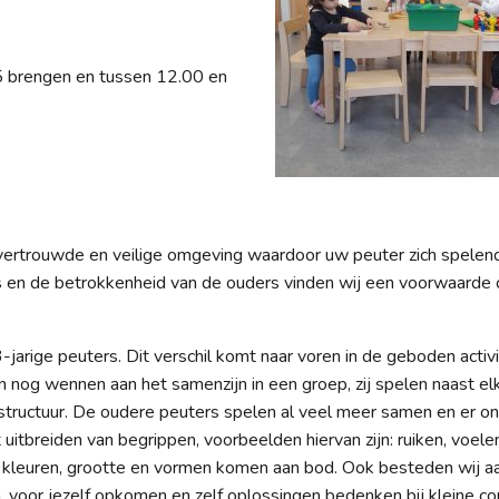
5 brengen en tussen 12.00 en
 vertrouwde en veilige omgeving waardoor uw peuter zich spelen
s en de betrokkenheid van de ouders vinden wij een voorwaarde
 3-jarige peuters. Dit verschil komt naar voren in de geboden activ
 nog wennen aan het samenzijn in een groep, zij spelen naast el
gstructuur. De oudere peuters spelen al veel meer samen en er on
uitbreiden van begrippen, voorbeelden hiervan zijn: ruiken, voelen
 kleuren, grootte en vormen komen aan bod. Ook besteden wij a
, voor jezelf opkomen en zelf oplossingen bedenken bij kleine con