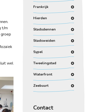
Frankrijk
Hierden
nnen.
g t/m
Stadsdennen
e groep
Stadsweiden
Mozaïek
Sypel
luit wel
Tweelingstad
Waterfront
Zeebuurt
Contact