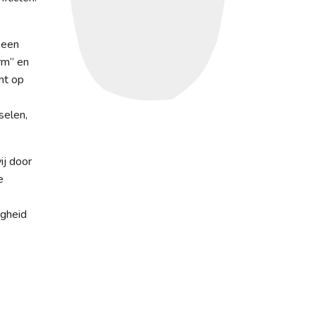
 een
rm” en
ht op
selen,
ij door
e
igheid