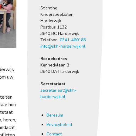
Stichting
Kinderspeelzalen
Harderwijk
Postbus 1132
3840 BC Harderwijk
Telefoon:
0341-460183
info@skh-harderwijk.nl
Bezoekadres
Kennedylaan 3
derwijs
3840 BA Harderwijk
 om uw
Secretariaat
secretariaat@skh-
iteiten
harderwijk.nl
kaar hun
tstaat
Bereslim
, horen,
Privacybeleid
andacht
Contact
flicten.