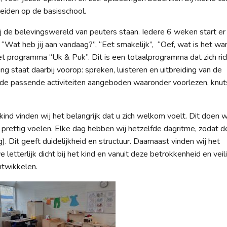
eiden op de basisschool.
ij de belevingswereld van peuters staan. Iedere 6 weken start er
“Wat heb jij aan vandaag?’’, “Eet smakelijk”, “Oef, wat is het wa
het programma “Uk & Puk”. Dit is een totaalprogramma dat zich ric
g staat daarbij voorop: spreken, luisteren en uitbreiding van de
nde passende activiteiten aangeboden waaronder voorlezen, knut
ind vinden wij het belangrijk dat u zich welkom voelt. Dit doen w
ch prettig voelen. Elke dag hebben wij hetzelfde dagritme, zodat d
. Dit geeft duidelijkheid en structuur. Daarnaast vinden wij het
 letterlijk dicht bij het kind en vanuit deze betrokkenheid en veil
ntwikkelen.