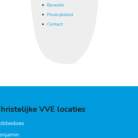
Bereslim
Privacybeleid
Contact
hristelijke VVE locaties
obbedoes
enjamin