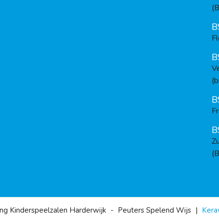
(B
B
F
B
V
(b
B
F
B
Z
(B
ing Kinderspeelzalen Harderwijk
-
Peuters Spelend Wijs
|
Kera