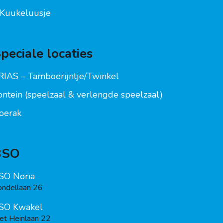
t Kuukeluusje
peciale locaties
RIAS – Tamboerijntje/Twinkel
ontein (speelzaal & verlengde speelzaal)
oerak
BSO
SO Noria
ondellaan 26
SO Kwakel
iet Heinlaan 22