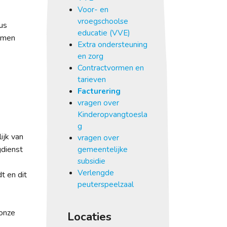
Voor- en
vroegschoolse
us
educatie (VVE)
komen
Extra ondersteuning
en zorg
Contractvormen en
tarieven
Facturering
vragen over
Kinderopvangtoesla
g
ijk van
vragen over
gdienst
gemeentelijke
subsidie
Verlengde
t en dit
peuterspeelzaal
 onze
Locaties