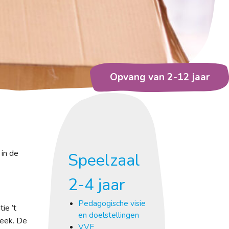
Opvang van 2-12 jaar
 in de
Speelzaal
2-4 jaar
Pedagogische visie
ie ’t
en doelstellingen
week. De
VVE