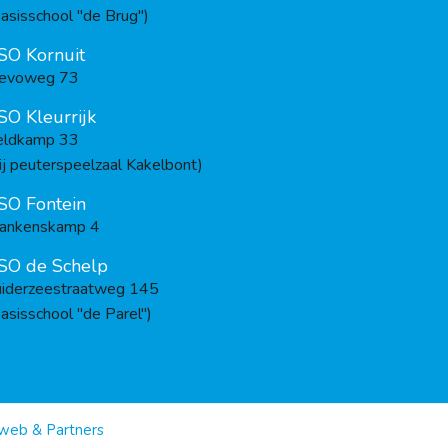
asisschool "de Brug")
SO Kornuit
levoweg 73
SO Kleurrijk
eldkamp 33
ij peuterspeelzaal Kakelbont)
SO Fontein
rankenskamp 4
SO de Schelp
uiderzeestraatweg 145
asisschool "de Parel")
web & Partners