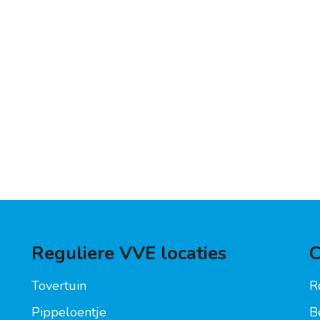
Reguliere VVE locaties
C
Tovertuin
R
Pippeloentje
B