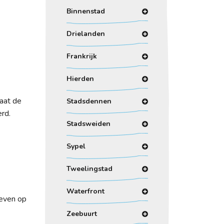
Binnenstad
Drielanden
Frankrijk
Hierden
aat de
Stadsdennen
rd.
Stadsweiden
Sypel
Tweelingstad
Waterfront
geven op
Zeebuurt