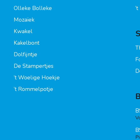
Olleke Bolleke
’
Mozaïek
Kwakel
S
Kakelbont
T
Dolfijntje
F
De Stampertjes
D
’t Woelige Hoekje
’t Rommelpotje
B
V
B
P