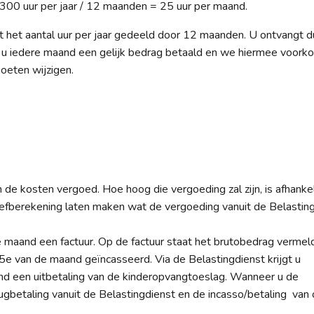
 300 uur per jaar / 12 maanden = 25 uur per maand.
dt het aantal uur per jaar gedeeld door 12 maanden. U ontvangt d
at u iedere maand een gelijk bedrag betaald en we hiermee voor
oeten wijzigen.
 de kosten vergoed. Hoe hoog die vergoeding zal zijn, is afhankel
efberekening laten maken wat de vergoeding vanuit de Belastin
maand een factuur. Op de factuur staat het brutobedrag vermeld
5e van de maand geïncasseerd. Via de Belastingdienst krijgt u
d een uitbetaling van de kinderopvangtoeslag. Wanneer u de
ugbetaling vanuit de Belastingdienst en de incasso/betaling van