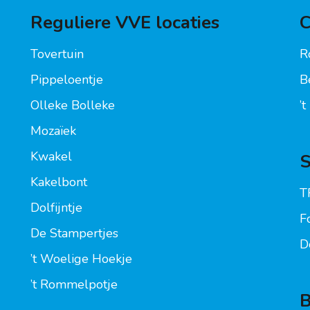
Reguliere VVE locaties
C
Tovertuin
R
Pippeloentje
B
Olleke Bolleke
’
Mozaïek
Kwakel
S
Kakelbont
T
Dolfijntje
F
De Stampertjes
D
’t Woelige Hoekje
’t Rommelpotje