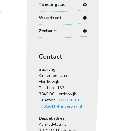
Tweelingstad
e
Waterfront
Zeebuurt
Contact
Stichting
Kinderspeelzalen
Harderwijk
Postbus 1132
3840 BC Harderwijk
Telefoon:
0341-460183
info@skh-harderwijk.nl
Bezoekadres
Kennedylaan 3
3840 BA Harderwijk