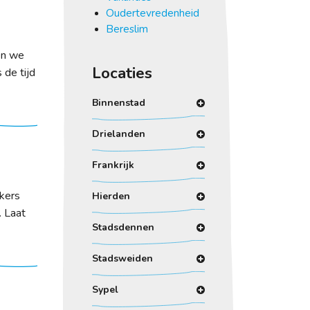
Oudertevredenheid
Bereslim
en we
Locaties
 de tijd
Binnenstad
Drielanden
Frankrijk
rkers
Hierden
. Laat
Stadsdennen
Stadsweiden
Sypel