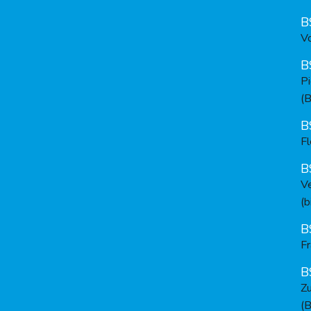
B
V
B
P
(B
B
F
B
V
(b
B
F
B
Z
(B