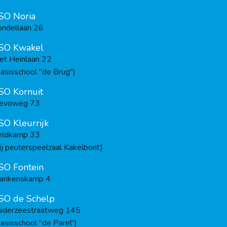
SO Noria
ondellaan 26
SO Kwakel
iet Heinlaan 22
asisschool "de Brug")
SO Kornuit
levoweg 73
SO Kleurrijk
eldkamp 33
ij peuterspeelzaal Kakelbont)
SO Fontein
rankenskamp 4
SO de Schelp
uiderzeestraatweg 145
asisschool "de Parel")