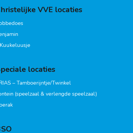
hristelijke VVE locaties
obbedoes
enjamin
t Kuukeluusje
peciale locaties
RIAS – Tamboerijntje/Twinkel
ontein (speelzaal & verlengde speelzaal)
oerak
BSO