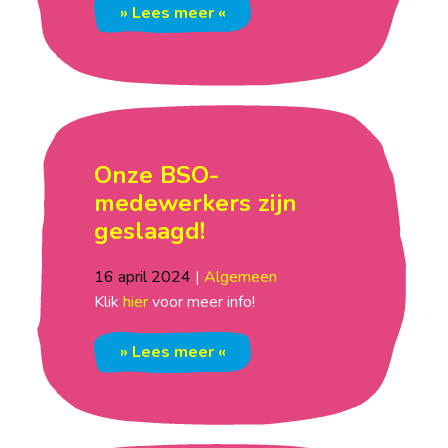
» Lees meer «
Onze BSO-
medewerkers zijn
geslaagd!
16
april
2024
|
Algemeen
Klik
hier
voor meer info!
» Lees meer «