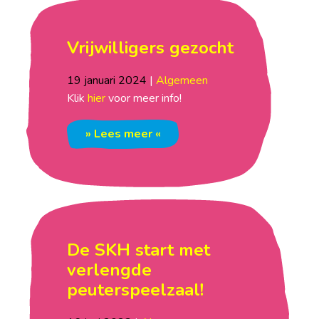
Vrijwilligers gezocht
19
januari
2024
|
Algemeen
Klik
hier
voor meer info!
» Lees meer «
De SKH start met
verlengde
peuterspeelzaal!