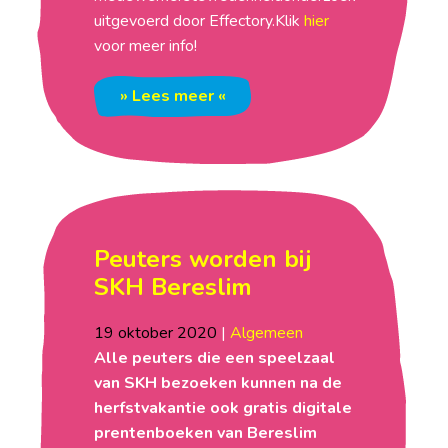
uitgevoerd door Effectory.Klik
hier
voor meer info!
» Lees meer «
Peuters worden bij
SKH Bereslim
19
oktober
2020
|
Algemeen
Alle peuters die een speelzaal
van SKH bezoeken kunnen na de
herfstvakantie ook gratis digitale
prentenboeken van Bereslim