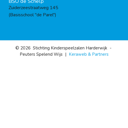
BSO de Schelp
Zuiderzeestraatweg 145
(Basisschool "de Parel")
© 2026
Stichting Kinderspeelzalen Harderwijk
-
Peuters Spelend Wijs
|
Keraweb & Partners