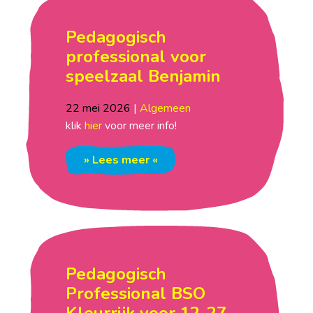
Pedagogisch
professional voor
speelzaal Benjamin
22
mei
2026
|
Algemeen
klik
hier
voor meer info!
» Lees meer «
Pedagogisch
Professional BSO