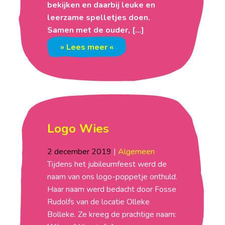
bekijken en daarbij leuke en
leerzame spelletjes doen.
Samen met de ouder, […]
» Lees meer «
Logo Wies
2
december
2019
|
Algemeen
Tijdens het jubileumfeest werd de
naam van ons logo-poppetje onthuld.
Haar naam werd bedacht door Fosse
Rudolfs van de locatie Olleke
Bolleke. Ze kreeg de prachtige naam: