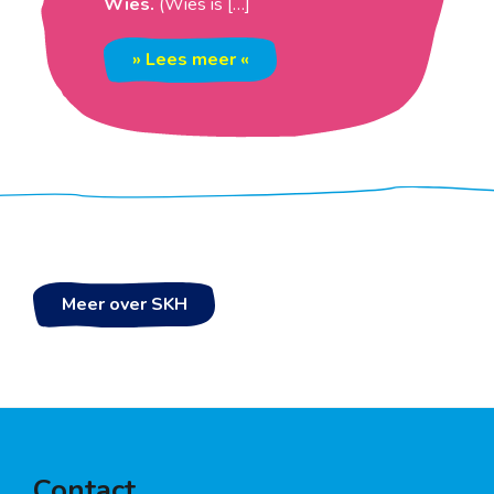
Wies.
(Wies is […]
» Lees meer «
Meer over SKH
Contact