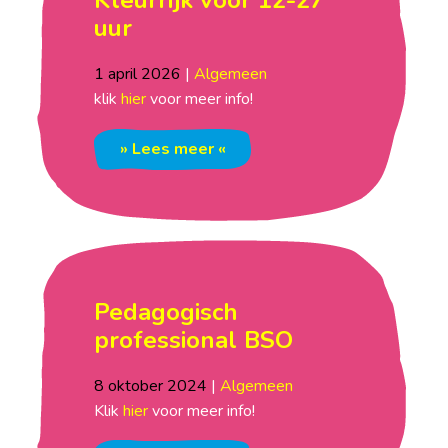
Kleurrijk voor 12-27
uur
1
april
2026
|
Algemeen
klik
hier
voor meer info!
» Lees meer «
Pedagogisch
professional BSO
8
oktober
2024
|
Algemeen
Klik
hier
voor meer info!