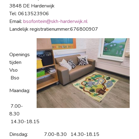
3848 DE Harderwijk
Tel: 0613523906
Email:
bsofontein@skh-harderwijk.nl
Landelijk registratienummer:676800907
Openings
tijden
Vso
Bso
Maandag:
7.00-
8.30
14.30-18.15
Dinsdag: 7.00-8.30 14.30-18.15