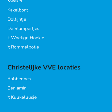
Kwakel
Kakelbont
Dolfijntje
De Stampertjes
’t Woelige Hoekje
’t Rommelpotje
Christelijke VVE locaties
Robbedoes
Benjamin
’t Kuukeluusje